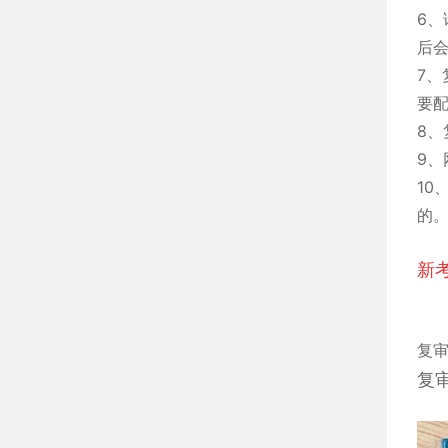
6
后
7
要
8
9、
1
的
新
复
复