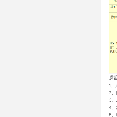
质
1、
2、
3、
4、
5、