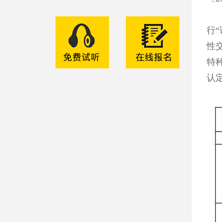
为
行
性
特
认
以