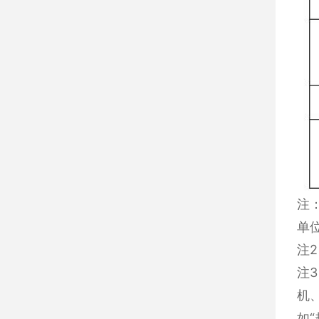
注
单
注
注
机
如