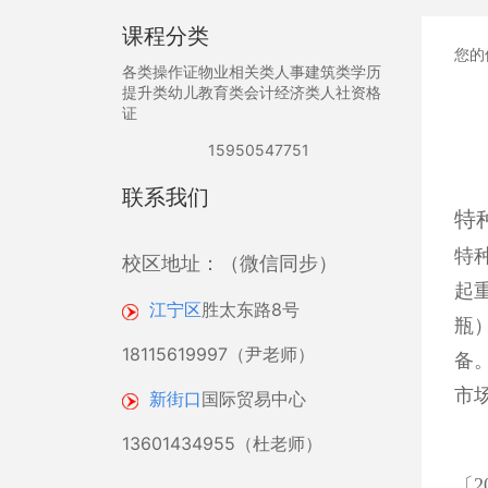
课程分类
您的
各类操作证
物业相关类
人事建筑类
学历
提升类
幼儿教育类
会计经济类
人社资格
证
15950547751
联系我们
特
特
校区地址：（微信同步）
起
江宁区
胜太东路8号
瓶
18115619997（尹老师）
备
市
新街口
国际贸易中心
13601434955（杜老师）
〔2